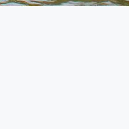
SHOP
Sie sind hier:
Startseite
»
Shop
Hier kann man direkt bei unserem Partner, der Firma
NOK-Design, bequem unsere Merchandise-Artikel
käuflich erwerben. Es folgen diverse Artikel: Cappys,
T-Shirts, Hoodies, Kapuzenpullover mit
Reißverschluss, Dry Bags (wasserdichte Säcke zum
Ausflug auf dem Wasser), Getränkeflaschen,
Aufkleber uvm.
HIER GEHT ES ZUM SHOP...