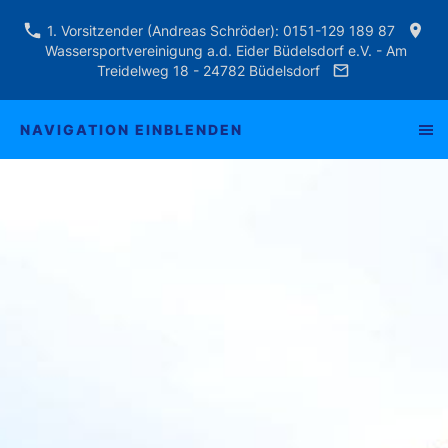
1. Vorsitzender (Andreas Schröder): 0151-129 189 87
Wassersportvereinigung a.d. Eider Büdelsdorf e.V. - Am
Treidelweg 18 - 24782 Büdelsdorf
NAVIGATION EINBLENDEN